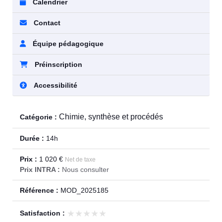
Calendrier
Contact
Équipe pédagogique
Préinscription
Accessibilité
Chimie, synthèse et procédés
Catégorie :
Durée :
14h
Prix :
1 020 €
Net de taxe
Prix INTRA :
Nous consulter
Référence :
MOD_2025185
★★★★★
★★★★★
Satisfaction :