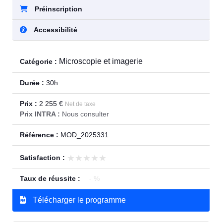
Préinscription
Accessibilité
Microscopie et imagerie
Catégorie :
Durée :
30h
Prix :
2 255 €
Net de taxe
Prix INTRA :
Nous consulter
Référence :
MOD_2025331
★★★★★
★★★★★
Satisfaction :
Taux de réussite :
- %
Télécharger le programme