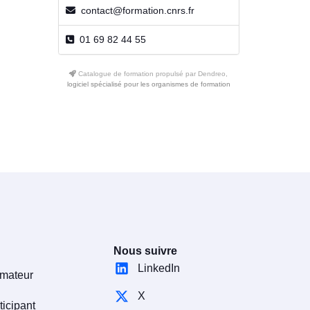
contact@formation.cnrs.fr
01 69 82 44 55
Catalogue de formation propulsé par Dendreo,
logiciel spécialisé pour les organismes de formation
Nous suivre
LinkedIn
rmateur
X
ticipant