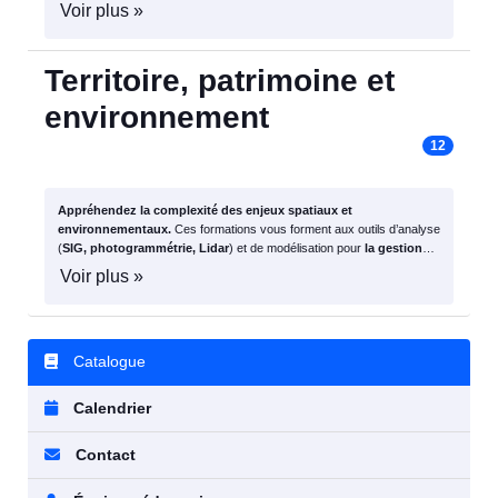
d’optimisation (plans d’expériences)
pour innover dans la
R&D
et
Voir plus »
la
production industrielle
.
Territoire, patrimoine et
environnement
12
Appréhendez la complexité des enjeux spatiaux et
environnementaux.
Ces formations vous forment aux outils d’analyse
(
SIG, photogrammétrie, Lidar
) et de modélisation pour
la gestion
durable des territoires, la préservation du patrimoine
, et
l’étude
Voir plus »
des réseaux écologiques
.
Catalogue
Calendrier
Contact