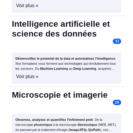
(
OpenMP
,
MPI
) et les principes de la
blockchain
pour concevoir et
Voir plus »
sécuriser les applications de demain.
Intelligence artificielle et
science des données
33
Déverrouillez le potentiel de la data et automatisez l’intelligence
.
Nos formations vous forment aux technologies qui révolutionnent tous
les secteurs. Du
Machine Learning
au
Deep Learning
, acquérez
l’expertise pour concevoir, développer et déployer des systèmes IA qui
Voir plus »
transforment les données en décisions stratégiques.
Microscopie et imagerie
29
Observez, analysez et quantifiez l’infiniment petit
. De la
microscopie
photonique
à la microscopie
électronique
(MEB, MET),
en passant par le traitement d’image (
ImageJ/Fiji, QuPath
), ces