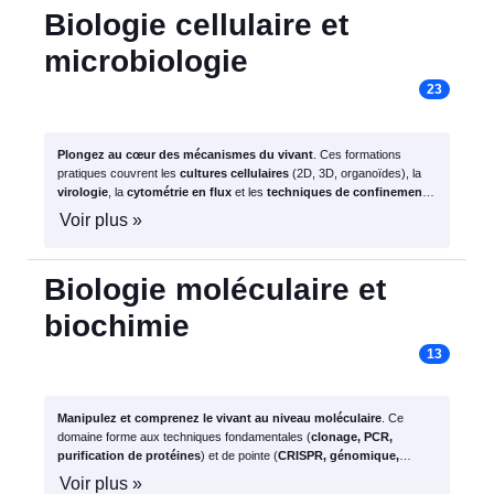
Biologie cellulaire et
microbiologie
23
Plongez au cœur des mécanismes du vivant
. Ces formations
pratiques couvrent les
cultures cellulaires
(2D, 3D, organoïdes), la
virologie
, la
cytométrie en flux
et les
techniques de confinement
,
pour faire progresser la recherche en santé et en biotechnologies.
Voir plus »
Biologie moléculaire et
biochimie
13
Manipulez et comprenez le vivant au niveau moléculaire
. Ce
domaine forme aux techniques fondamentales (
clonage, PCR,
purification de protéines
) et de pointe (
CRISPR, génomique,
métabolomique
) qui sont le socle de la biologie moderne.
Voir plus »