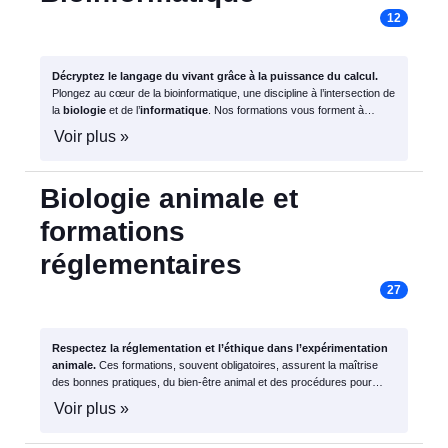
12
Décryptez le langage du vivant grâce à la puissance du calcul.
Plongez au cœur de la bioinformatique, une discipline à l’intersection de
la
biologie
et de l’
informatique
. Nos formations vous forment à
analyser des données génomiques
,
modéliser des processus
Voir plus »
biologiques
et
développer des outils logiciels
pour faire avancer la
recherche médicale et les biotechnologies.
Biologie animale et
formations
réglementaires
27
Respectez la réglementation et l’éthique dans l’expérimentation
animale.
Ces formations, souvent obligatoires, assurent la maîtrise
des bonnes pratiques, du bien-être animal et des procédures pour
concevoir et réaliser des projets en
conformité avec la loi
.
Voir plus »