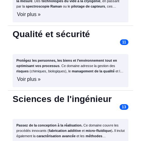
la mesure
. Des
technologies du vide à la cryogénie
, en passant
par la
spectroscopie Raman
ou le
pilotage de capteurs
, ces
formations vous forment à la pointe de l’instrumentation physique.
Voir plus »
Qualité et sécurité
11
Protégez les personnes, les biens et l’environnement tout en
optimisant vos processus
. Ce domaine adresse la gestion des
risques
(chimiques, biologiques), le
management de la qualité
et la
RSE
, pour garantir l’excellence et la durabilité des activités en
Voir plus »
laboratoire et en entreprise.
Sciences de l'ingénieur
13
Passez de la conception à la réalisation.
Ce domaine couvre les
procédés innovants (
fabrication additive
et
micro-fluidique
)
.
Il inclut
également la
caractérisation avancée
et les
méthodes