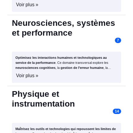
formations vous donnent les clés pour exploiter tout le potentiel des
Voir plus »
technologies d’
imagerie
.
Neurosciences, systèmes
et performance
7
Optimisez les interactions humaines et technologiques au
service de la performance
. Ce domaine transversal explore les
neurosciences cognitives
, la
gestion de l’erreur humaine
, la
pensée systémique
et l’
innovation
, pour mieux concevoir, décider et
Voir plus »
innover dans des environnements complexes.
Physique et
instrumentation
14
Maîtrisez les outils et technologies qui repoussent les limites de