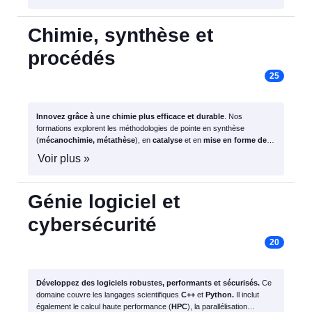
Chimie, synthèse et
procédés
25
Innovez grâce à une chimie plus efficace et durable
. Nos
formations explorent les méthodologies de pointe en synthèse
(
mécanochimie, métathèse
), en
catalyse
et en
mise en forme des
matériaux
, pour concevoir des procédés éco-compatibles et
Voir plus »
performants.
Génie logiciel et
cybersécurité
20
Développez des logiciels robustes, performants et sécurisés.
Ce
domaine couvre les langages scientifiques
C++
et
Python.
Il inclut
également le calcul haute performance (
HPC
), la parallélisation