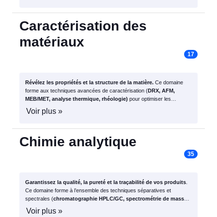
Caractérisation des
matériaux
17
Révélez les propriétés et la structure de la matière.
Ce domaine
forme aux techniques avancées de caractérisation (
DRX,
AFM,
MEB/MET, a
nalyse thermique, r
héologie)
pour optimiser les
matériaux et développer de nouvelles applications, du laboratoire à
Voir plus »
l’industrie.
Chimie analytique
35
Garantissez la qualité, la pureté et la traçabilité de vos produits
.
Ce domaine forme à l’ensemble des techniques séparatives et
spectrales (
chromatographie HPLC/GC, spectrométrie de masse,
RMN
), de la méthode de base à l’exploitation avancée des données.
Voir plus »