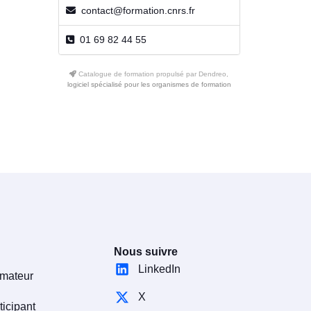
contact@formation.cnrs.fr
01 69 82 44 55
Catalogue de formation propulsé par Dendreo,
logiciel spécialisé pour les organismes de formation
Nous suivre
LinkedIn
rmateur
X
ticipant