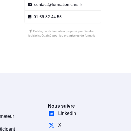
contact@formation.cnrs.fr
01 69 82 44 55
Catalogue de formation propulsé par Dendreo,
logiciel spécialisé pour les organismes de formation
Nous suivre
LinkedIn
rmateur
X
ticipant