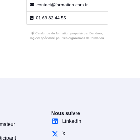
contact@formation.cnrs.fr
01 69 82 44 55
Catalogue de formation propulsé par Dendreo,
logiciel spécialisé pour les organismes de formation
Nous suivre
LinkedIn
rmateur
X
ticipant