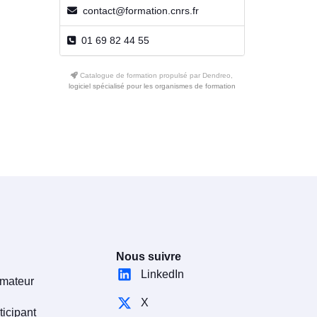
contact@formation.cnrs.fr
01 69 82 44 55
Catalogue de formation propulsé par Dendreo,
logiciel spécialisé pour les organismes de formation
Nous suivre
LinkedIn
rmateur
X
ticipant