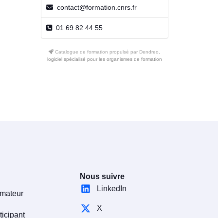
contact@formation.cnrs.fr
01 69 82 44 55
Catalogue de formation propulsé par Dendreo,
logiciel spécialisé pour les organismes de formation
Nous suivre
LinkedIn
rmateur
X
ticipant