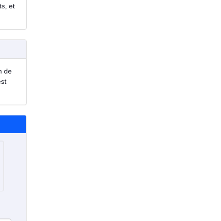
s, et
n de
est