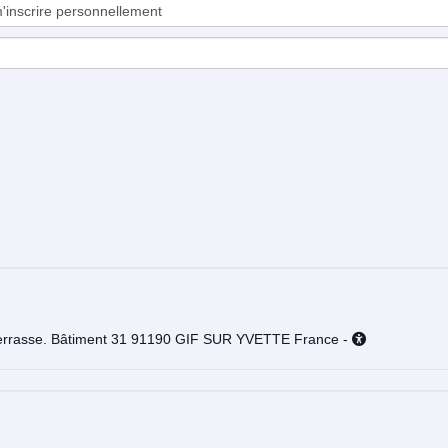
Salle 3 - GIF-SUR-YVETTE - Avenue de la Terrasse. Bâtiment 31 91190 GIF SUR YVETTE France -