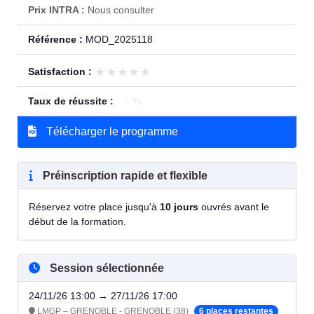
Prix INTRA :
Nous consulter
Référence :
MOD_2025118
★★★★★
★★★★★
Satisfaction :
Taux de réussite :
- %
Télécharger le programme
Préinscription rapide et flexible
Réservez votre place jusqu'à
10 jours
ouvrés avant le
début de la formation.
Session sélectionnée
24/11/26 13:00 → 27/11/26 17:00
LMGP – GRENOBLE - GRENOBLE (38)
6 places restantes