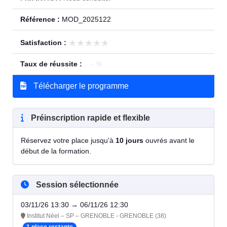
Référence :
MOD_2025122
★★★★★
★★★★★
Satisfaction :
Taux de réussite :
- %
Télécharger le programme
Préinscription rapide et flexible
Réservez votre place jusqu'à
10 jours
ouvrés avant le
début de la formation.
Session sélectionnée
03/11/26 13:30 → 06/11/26 12:30
Institut Néel – SP – GRENOBLE - GRENOBLE (38)
1 place restante