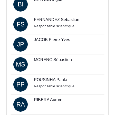
BI
FERNANDEZ Sebastian
FS
Responsable scientifique
JACOB Pierre-Yves
JP
MORENO Sébastien
MS
POUSINHA Paula
PP
Responsable scientifique
RIBERA Aurore
RA