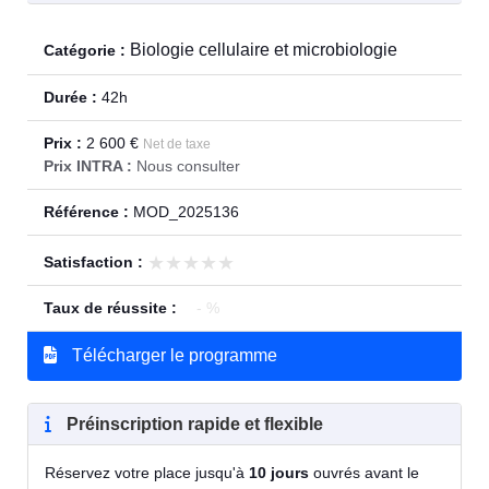
Biologie cellulaire et microbiologie
Catégorie :
Durée :
42h
Prix :
2 600 €
Net de taxe
Prix INTRA :
Nous consulter
Référence :
MOD_2025136
★★★★★
★★★★★
Satisfaction :
Taux de réussite :
- %
Télécharger le programme
Préinscription rapide et flexible
Réservez votre place jusqu'à
10 jours
ouvrés avant le