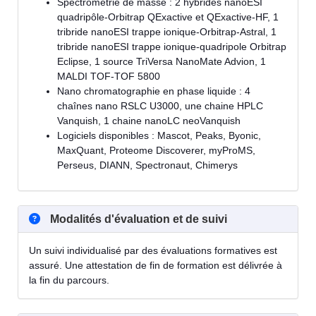
Spectrométrie de masse : 2 hybrides nanoESI
quadripôle-Orbitrap QExactive et QExactive-HF, 1
tribride nanoESI trappe ionique-Orbitrap-Astral, 1
tribride nanoESI trappe ionique-quadripole Orbitrap
Eclipse, 1 source TriVersa NanoMate Advion, 1
MALDI TOF-TOF 5800
Nano chromatographie en phase liquide : 4
chaînes nano RSLC U3000, une chaine HPLC
Vanquish, 1 chaine nanoLC neoVanquish
Logiciels disponibles : Mascot, Peaks, Byonic,
MaxQuant, Proteome Discoverer, myProMS,
Perseus, DIANN, Spectronaut, Chimerys
Modalités d'évaluation et de suivi
Un suivi individualisé par des évaluations formatives est
assuré. Une attestation de fin de formation est délivrée à
la fin du parcours.