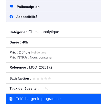
Préinscription
Accessibilité
Chimie analytique
Catégorie :
Durée :
40h
Prix :
2 346 €
Net de taxe
Prix INTRA :
Nous consulter
Référence :
MOD_2025172
★★★★★
★★★★★
Satisfaction :
Taux de réussite :
- %
Télécharger le programme