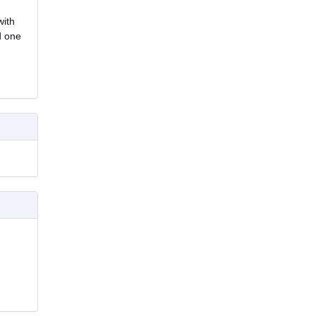
with
d one