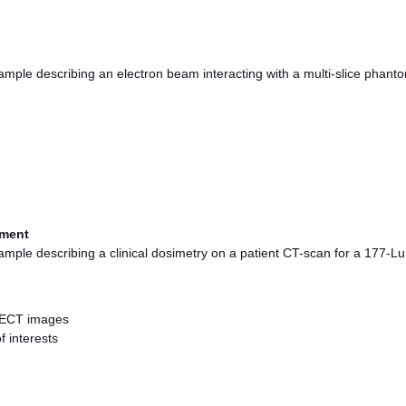
ample describing an electron beam interacting with a multi-slice phant
atment
ample describing a clinical dosimetry on a patient CT-scan for a 177-Lu
PECT images
 interests