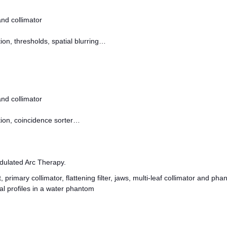
and collimator
tion, thresholds, spatial blurring…
and collimator
ution, coincidence sorter…
odulated Arc Therapy.
 primary collimator, flattening filter, jaws, multi-leaf collimator and ph
al profiles in a water phantom