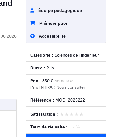
 and
Équipe pédagogique
Préinscription
Accessibilité
/06/2026
Catégorie :
Sciences de l'ingénieur
Durée :
21h
Prix :
850 €
Net de taxe
Prix INTRA :
Nous consulter
Référence :
MOD_2025222
★★★★★
★★★★★
Satisfaction :
Taux de réussite :
- %