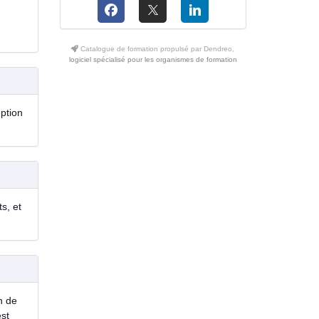
Catalogue de formation propulsé par Dendreo,
logiciel spécialisé pour les organismes de formation
eption
s, et
n de
est