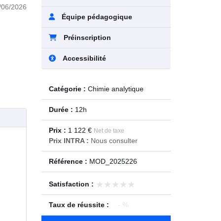
/06/2026
Équipe pédagogique
Préinscription
Accessibilité
Catégorie :
Chimie analytique
Durée :
12h
Prix :
1 122 €
Net de taxe
Prix INTRA :
Nous consulter
Référence :
MOD_2025226
★★★★★
★★★★★
Satisfaction :
Taux de réussite :
- %