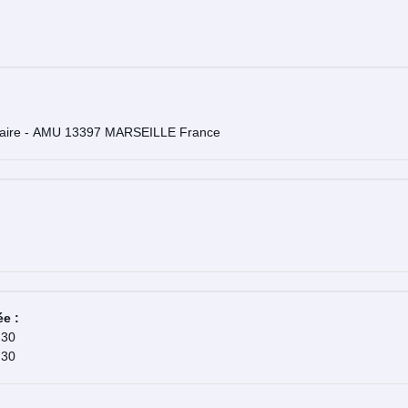
 chimie radicalaire - AMU 13397 MARSEILLE France
ée :
h30
h30