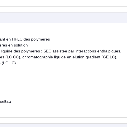
enant en HPLC des polymères
res en solution
iquide des polymères : SEC assistée par interactions enthalpiques,
ues (LC CC), chromatographie liquide en élution gradient (GE LC),
s (LC LC)
sultats