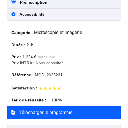
Préinscription
Accessibilité
Microscopie et imagerie
Catégorie :
Durée :
21h
Prix :
1 224 €
Net de taxe
Prix INTRA :
Nous consulter
Référence :
MOD_2025231
★★★★★
★★★★★
Satisfaction :
Taux de réussite :
100%
Télécharger le programme