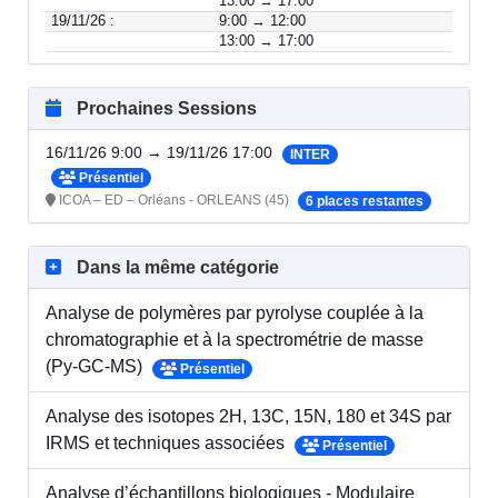
13:00 → 17:00
19/11/26 :
9:00 → 12:00
13:00 → 17:00
Prochaines Sessions
16/11/26 9:00 → 19/11/26 17:00
INTER
Présentiel
ICOA – ED – Orléans - ORLEANS (45)
6 places restantes
Dans la même catégorie
Analyse de polymères par pyrolyse couplée à la
chromatographie et à la spectrométrie de masse
(Py-GC-MS)
Présentiel
Analyse des isotopes 2H, 13C, 15N, 180 et 34S par
IRMS et techniques associées
Présentiel
Analyse d’échantillons biologiques - Modulaire