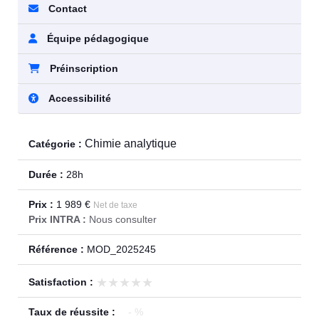
Contact
Équipe pédagogique
Préinscription
Accessibilité
Chimie analytique
Catégorie :
Durée :
28h
Prix :
1 989 €
Net de taxe
Prix INTRA :
Nous consulter
Référence :
MOD_2025245
★★★★★
★★★★★
Satisfaction :
Taux de réussite :
- %