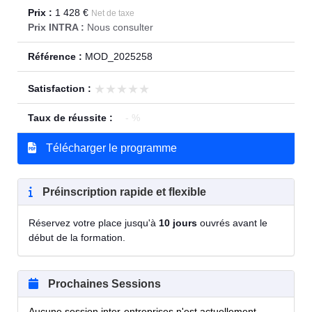
Prix :
1 428 €
Net de taxe
Prix INTRA :
Nous consulter
Référence :
MOD_2025258
★★★★★
★★★★★
Satisfaction :
Taux de réussite :
- %
Télécharger le programme
Préinscription rapide et flexible
Réservez votre place jusqu'à
10 jours
ouvrés avant le
début de la formation.
Prochaines Sessions
Aucune session inter-entreprises n'est actuellement