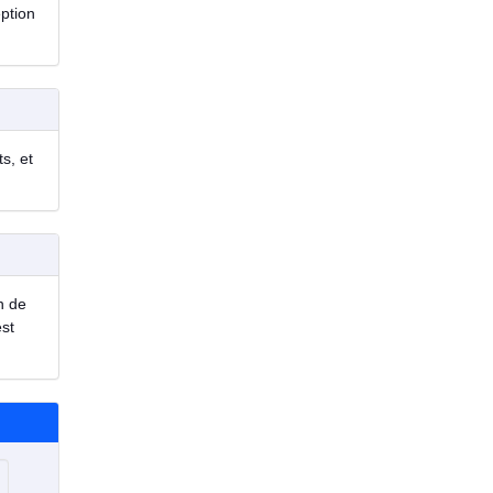
eption
s, et
n de
est