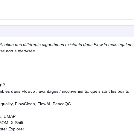
'utilisation des différents algorithmes existants dans FlowJo mais égalem
yse non supervisée.
r ?
nibles dans FlowJo : avantages / inconvénients, quels sont les points
 quality, FlowClean, FlowAI, PeacoQC
NE, UMAP
wSOM, X-Shift
uster Explorer