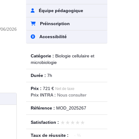
Équipe pédagogique
Préinscription
/06/2026
Accessibilité
Catégorie :
Biologie cellulaire et
microbiologie
Durée :
7h
Prix :
721 €
Net de taxe
Prix INTRA :
Nous consulter
Référence :
MOD_2025267
★★★★★
★★★★★
Satisfaction :
Taux de réussite :
- %