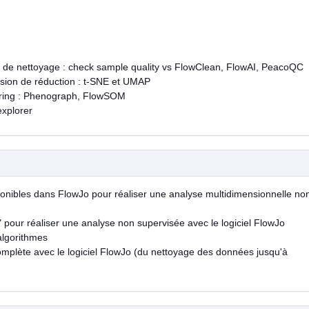
ils de nettoyage : check sample quality vs FlowClean, FlowAI, PeacoQC
nsion de réduction : t-SNE et UMAP
stering : Phenograph, FlowSOM
 explorer
onibles dans FlowJo pour réaliser une analyse multidimensionnelle no
" pour réaliser une analyse non supervisée avec le logiciel FlowJo
algorithmes
omplète avec le logiciel FlowJo (du nettoyage des données jusqu'à