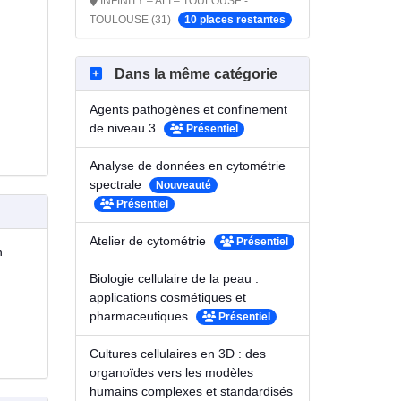
INFINITY – ALI – TOULOUSE -
TOULOUSE (31)
10 places restantes
Dans la même catégorie
Agents pathogènes et confinement
de niveau 3
Présentiel
Analyse de données en cytométrie
spectrale
Nouveauté
Présentiel
Atelier de cytométrie
Présentiel
n
Biologie cellulaire de la peau :
applications cosmétiques et
pharmaceutiques
Présentiel
Cultures cellulaires en 3D : des
organoïdes vers les modèles
humains complexes et standardisés