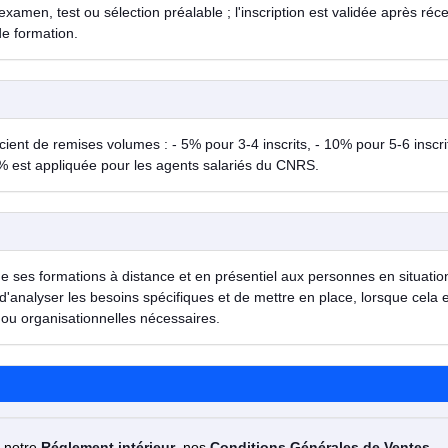
examen, test ou sélection préalable ; l'inscription est validée après réc
de formation.
ent de remises volumes : - 5% pour 3-4 inscrits, - 10% pour 5-6 inscrit
% est appliquée pour les agents salariés du CNRS.
de ses formations à distance et en présentiel aux personnes en situatio
d'analyser les besoins spécifiques et de mettre en place, lorsque cela 
ou organisationnelles nécessaires.
z notre
Réglement intérieur
, nos
Conditions Générales de Ventes