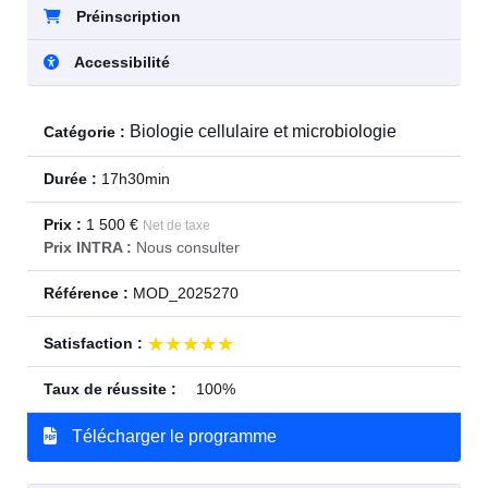
Préinscription
Accessibilité
Biologie cellulaire et microbiologie
Catégorie :
Durée :
17h30min
Prix :
1 500 €
Net de taxe
Prix INTRA :
Nous consulter
Référence :
MOD_2025270
★★★★★
★★★★★
Satisfaction :
Taux de réussite :
100%
Télécharger le programme