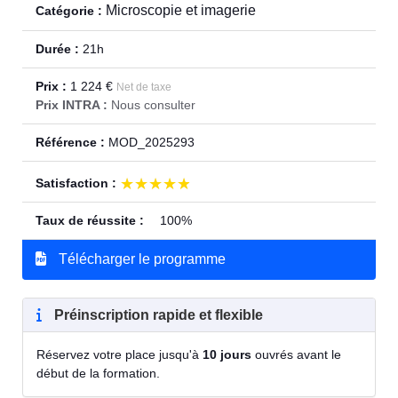
Microscopie et imagerie
Catégorie :
Durée :
21h
Prix :
1 224 €
Net de taxe
Prix INTRA :
Nous consulter
Référence :
MOD_2025293
★★★★★
★★★★★
Satisfaction :
Taux de réussite :
100%
Télécharger le programme
Préinscription rapide et flexible
Réservez votre place jusqu'à
10 jours
ouvrés avant le
début de la formation.