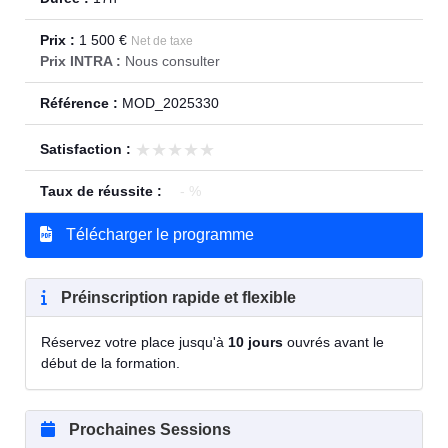
Prix :
1 500 €
Net de taxe
Prix INTRA :
Nous consulter
Référence :
MOD_2025330
★★★★★
★★★★★
Satisfaction :
Taux de réussite :
- %
Télécharger le programme
Préinscription rapide et flexible
Réservez votre place jusqu'à
10 jours
ouvrés avant le
début de la formation.
Prochaines Sessions