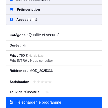
Préinscription
Accessibilité
Qualité et sécurité
Catégorie :
Durée :
7h
Prix :
750 €
Net de taxe
Prix INTRA :
Nous consulter
Référence :
MOD_2025336
★★★★★
★★★★★
Satisfaction :
Taux de réussite :
- %
Télécharger le programme