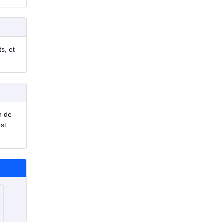
s, et
n de
est