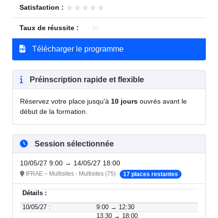
★★★★★
★★★★★
Satisfaction :
Taux de réussite :
- %
Télécharger le programme
Préinscription rapide et flexible
Réservez votre place jusqu'à
10 jours
ouvrés avant le
début de la formation.
Session sélectionnée
10/05/27 9:00 → 14/05/27 18:00
IFRAE – Multisites - Multisites (75)
17 places restantes
Détails :
10/05/27 :
9:00 → 12:30
13:30 → 18:00