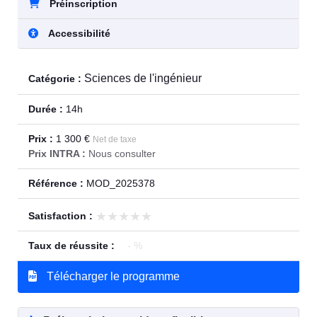
Préinscription
Accessibilité
Sciences de l'ingénieur
Catégorie :
Durée :
14h
Prix :
1 300 €
Net de taxe
Prix INTRA :
Nous consulter
Référence :
MOD_2025378
★★★★★
★★★★★
Satisfaction :
Taux de réussite :
- %
Télécharger le programme