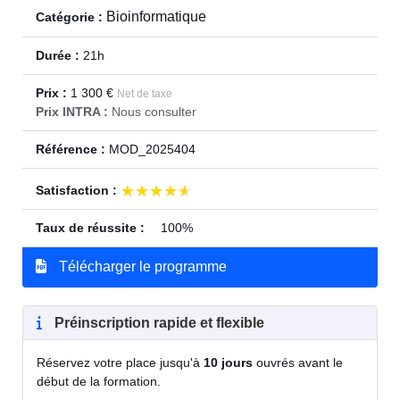
Bioinformatique
Catégorie :
Durée :
21h
Prix :
1 300 €
Net de taxe
Prix INTRA :
Nous consulter
Référence :
MOD_2025404
★★★★★
★★★★★
Satisfaction :
Taux de réussite :
100%
Télécharger le programme
Préinscription rapide et flexible
Réservez votre place jusqu'à
10 jours
ouvrés avant le
début de la formation.