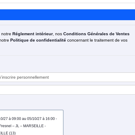
z notre
Réglement intérieur
, nos
Conditions Générales de Ventes
 notre
Politique de confidentialité
concernant le traitement de vos
t Fresnel – JL – MARSEILLE -
LLE (13)