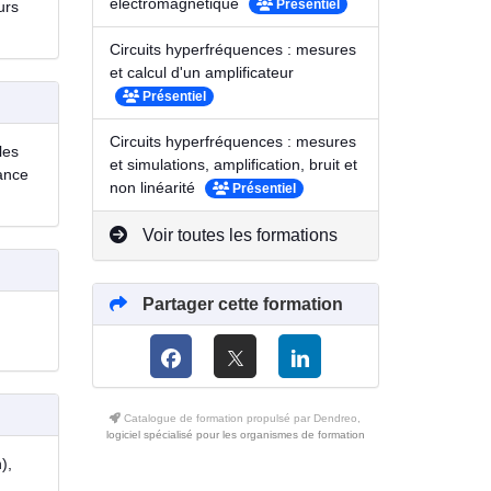
électromagnétique
Présentiel
urs
Circuits hyperfréquences : mesures
et calcul d'un amplificateur
Présentiel
Circuits hyperfréquences : mesures
les
et simulations, amplification, bruit et
ance
non linéarité
Présentiel
Voir toutes les formations
Partager cette formation
Catalogue de formation propulsé par Dendreo,
logiciel spécialisé pour les organismes de formation
),