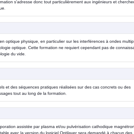
ormation s'adresse donc tout particulièrement aux ingénieurs et cherche
ue.
 optique physique, en particulier sur les interférences à ondes multip
ologie optique. Cette formation ne requiert cependant pas de connaiss
logie du vide.
ls et des séquences pratiques réalisées sur des cas concrets ou des
ssages tout au long de la formation.
ration assistée par plasma et/ou pulvérisation cathodique magnétron
table avec la version du logiciel Optilayer sera demandé à chacun des