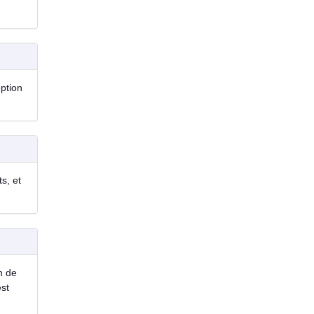
eption
s, et
n de
est