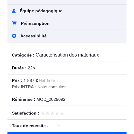
Équipe pédagogique
Préinscription
Accessibilité
Caractérisation des matériaux
Catégorie :
Durée :
22h
Prix :
1 887 €
Net de taxe
Prix INTRA :
Nous consulter
Référence :
MOD_2025092
★★★★★
★★★★★
Satisfaction :
Taux de réussite :
- %