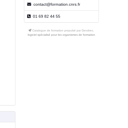
contact@formation.cnrs.fr
01 69 82 44 55
Catalogue de formation propulsé par Dendreo,
logiciel spécialisé pour les organismes de formation