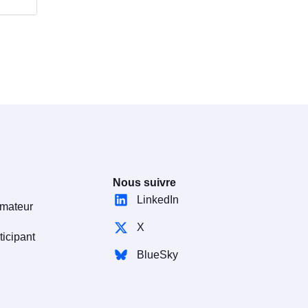
Nous suivre
LinkedIn
rmateur
X
ticipant
BlueSky