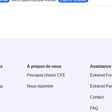
Micro-spectroscopie Raman
entiel
6 places restantes
es
À propos de nous
Assistance
Pourquoi choisir CFE
Extranet Fo
ap
Nous rejoindre
Extranet Par
Contact
FAQ