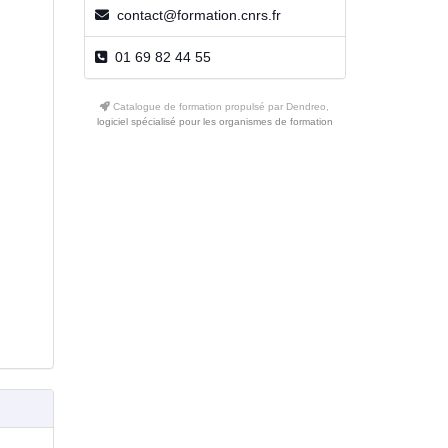
contact@formation.cnrs.fr
01 69 82 44 55
Catalogue de formation propulsé par Dendreo,
logiciel spécialisé pour les organismes de formation