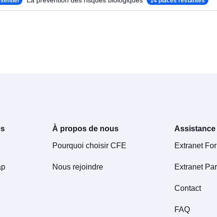
La prévention des risques biologiques
sentiel
14 places restantes
es
À propos de nous
Assistance
Pourquoi choisir CFE
Extranet Fo
ap
Nous rejoindre
Extranet Par
Contact
FAQ