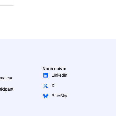
Nous suivre
LinkedIn
rmateur
X
ticipant
BlueSky