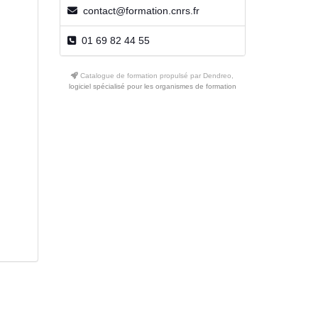
contact@formation.cnrs.fr
01 69 82 44 55
Catalogue de formation propulsé par Dendreo,
logiciel spécialisé pour les organismes de formation