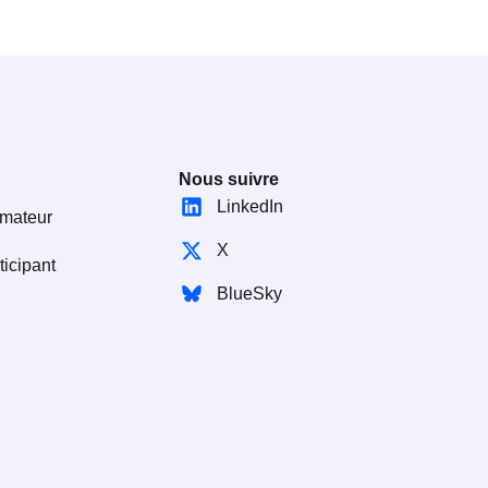
Nous suivre
LinkedIn
rmateur
X
ticipant
BlueSky