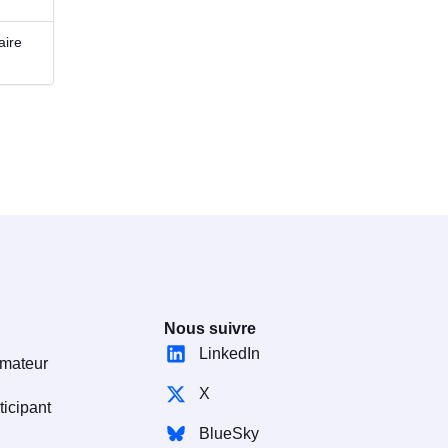
aire
Nous suivre
LinkedIn
rmateur
X
ticipant
BlueSky