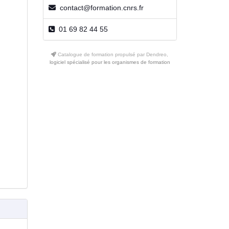
contact@formation.cnrs.fr
01 69 82 44 55
Catalogue de formation propulsé par Dendreo,
logiciel spécialisé pour les organismes de formation