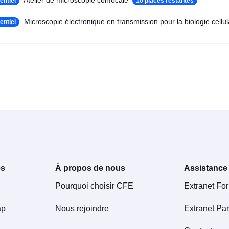
Atelier de microscopie confocale
entiel
10 places restantes
Microscopie électronique en transmission pour la biologie cellul
entiel
es
À propos de nous
Assistance
Pourquoi choisir CFE
Extranet Fo
ap
Nous rejoindre
Extranet Par