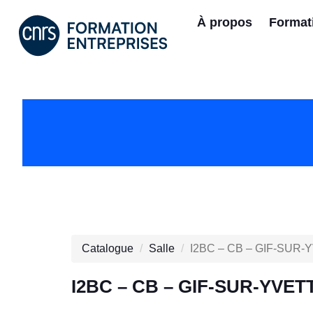
À propos
Format
Catalogue
Salle
I2BC – CB – GIF-SUR-
I2BC – CB – GIF-SUR-YVET