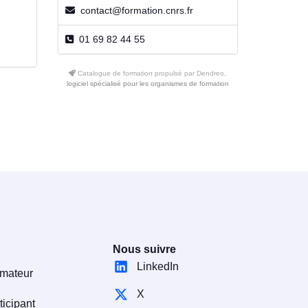
contact@formation.cnrs.fr
01 69 82 44 55
Catalogue de formation propulsé par Dendreo,
logiciel spécialisé pour les organismes de formation
Nous suivre
LinkedIn
rmateur
X
ticipant