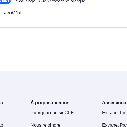
Le couplage LC-MS : théorie et pratique
entiel
 :
Non défini
es
À propos de nous
Assistance
Pourquoi choisir CFE
Extranet Fo
ap
Nous rejoindre
Extranet Par