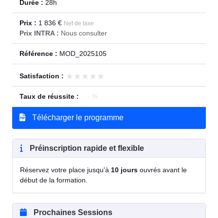
Durée :
28h
Prix :
1 836 €
Net de taxe
Prix INTRA :
Nous consulter
Référence :
MOD_2025105
★★★★★
★★★★★
Satisfaction :
Taux de réussite :
- %
Télécharger le programme
Préinscription rapide et flexible
Réservez votre place jusqu'à
10 jours
ouvrés avant le
début de la formation.
Prochaines Sessions