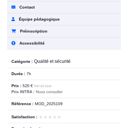
Contact
Équipe pédagogique
Préinscription
Accessibilité
Qualité et sécurité
Catégorie :
Durée :
7h
Prix :
520 €
Net de taxe
Prix INTRA :
Nous consulter
Référence :
MOD_2025109
★★★★★
★★★★★
Satisfaction :