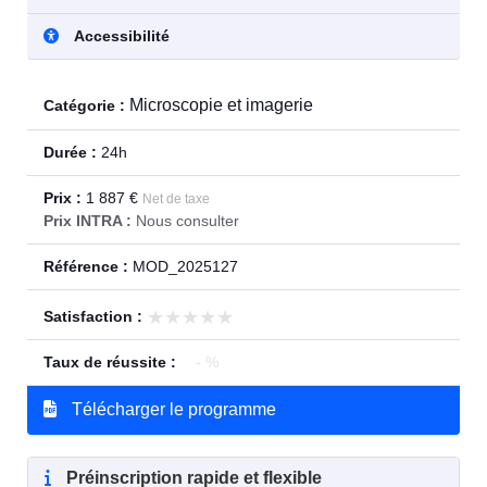
Accessibilité
Microscopie et imagerie
Catégorie :
Durée :
24h
Prix :
1 887 €
Net de taxe
Prix INTRA :
Nous consulter
Référence :
MOD_2025127
★★★★★
★★★★★
Satisfaction :
Taux de réussite :
- %
Télécharger le programme
Préinscription rapide et flexible