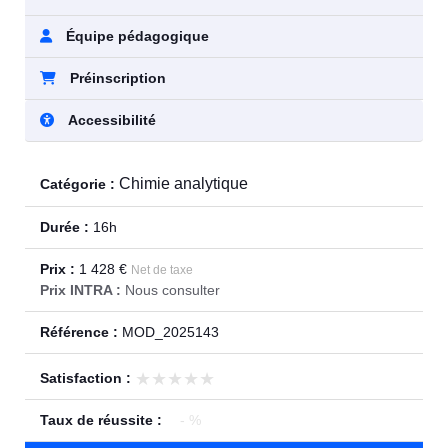
Équipe pédagogique
Préinscription
Accessibilité
Chimie analytique
Catégorie :
Durée :
16h
Prix :
1 428 €
Net de taxe
Prix INTRA :
Nous consulter
Référence :
MOD_2025143
★★★★★
★★★★★
Satisfaction :
Taux de réussite :
- %