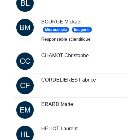
BL
BOURGE Mickaël
BM
Microscopie
Imagerie
Responsable scientifique
CHAMOT Christophe
CC
CORDELIERES Fabrice
CF
ERARD Marie
EM
HELIOT Laurent
HL