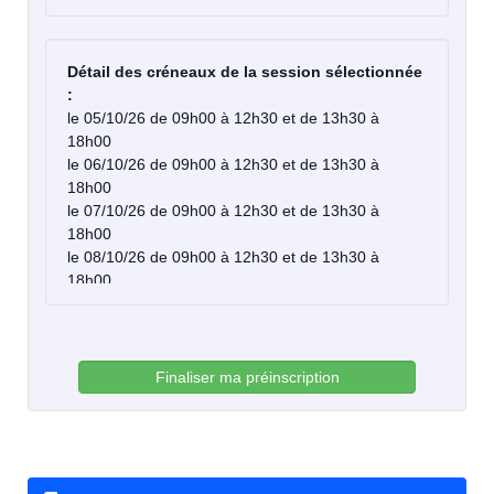
MAHOU Pierre
MANOLIU Tudor
SALLES Audrey
Détail des créneaux de la session sélectionnée
BESSE Laetitia
:
le 05/10/26 de 09h00 à 12h30 et de 13h30 à
TEMAGOULT Mébarek
18h00
ERARD Marie
le 06/10/26 de 09h00 à 12h30 et de 13h30 à
ROUGER Vincent
18h00
le 07/10/26 de 09h00 à 12h30 et de 13h30 à
18h00
le 08/10/26 de 09h00 à 12h30 et de 13h30 à
18h00
le 09/10/26 de 09h00 à 12h30 et de 13h30 à
18h00
Finaliser ma préinscription