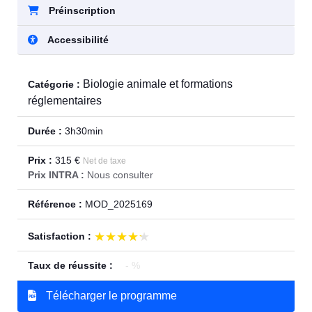
Préinscription
Accessibilité
Biologie animale et formations
Catégorie :
réglementaires
Durée :
3h30min
Prix :
315 €
Net de taxe
Prix INTRA :
Nous consulter
Référence :
MOD_2025169
★★★★★
★★★★★
Satisfaction :
Taux de réussite :
- %
Télécharger le programme