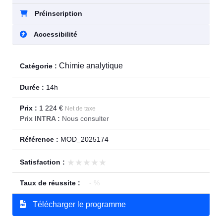
Préinscription
Accessibilité
Chimie analytique
Catégorie :
Durée :
14h
Prix :
1 224 €
Net de taxe
Prix INTRA :
Nous consulter
Référence :
MOD_2025174
★★★★★
★★★★★
Satisfaction :
Taux de réussite :
- %
Télécharger le programme