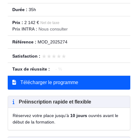
Durée :
35h
Prix :
2 142 €
Net de taxe
Prix INTRA :
Nous consulter
Référence :
MOD_2025274
★★★★★
★★★★★
Satisfaction :
Taux de réussite :
- %
Télécharger le programme
Préinscription rapide et flexible
Réservez votre place jusqu'à
10 jours
ouvrés avant le
début de la formation.