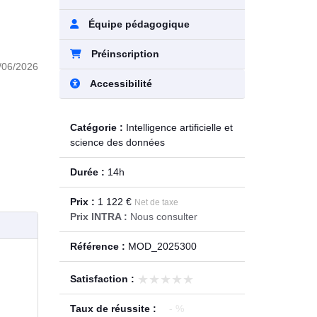
Équipe pédagogique
Préinscription
/06/2026
Accessibilité
Catégorie :
Intelligence artificielle et
science des données
Durée :
14h
Prix :
1 122 €
Net de taxe
Prix INTRA :
Nous consulter
Référence :
MOD_2025300
★★★★★
★★★★★
Satisfaction :
Taux de réussite :
- %