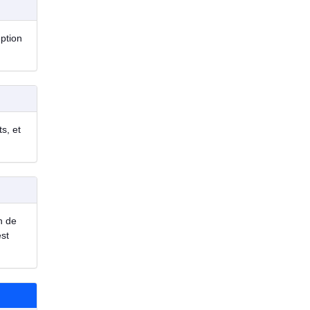
eption
s, et
n de
est