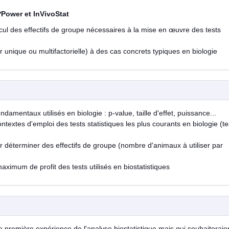
G*Power et InVivoStat
cul des effectifs de groupe nécessaires à la mise en œuvre des tests
r unique ou multifactorielle) à des cas concrets typiques en biologie
damentaux utilisés en biologie : p-value, taille d'effet, puissance...
ntextes d'emploi des tests statistiques les plus courants en biologie (tes
r déterminer des effectifs de groupe (nombre d'animaux à utiliser par
maximum de profit des tests utilisés en biostatistiques
 première expérience de l'analyse biostatistique mais qui souhaiteraie