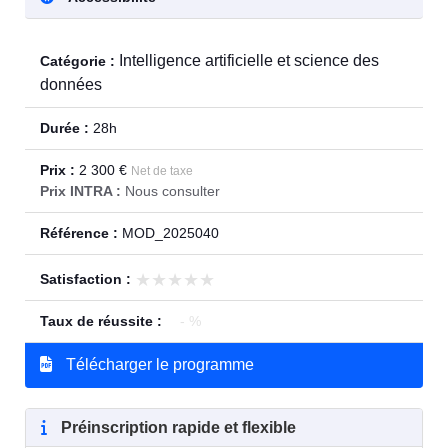
Intelligence artificielle et science des
Catégorie :
données
Durée :
28h
Prix :
2 300 €
Net de taxe
Prix INTRA :
Nous consulter
Référence :
MOD_2025040
★★★★★
★★★★★
Satisfaction :
Taux de réussite :
- %
Télécharger le programme
Préinscription rapide et flexible