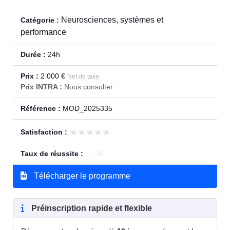
Neurosciences, systèmes et
Catégorie :
performance
Durée :
24h
Prix :
2 000 €
Net de taxe
Prix INTRA :
Nous consulter
Référence :
MOD_2025335
★★★★★
★★★★★
Satisfaction :
Taux de réussite :
- %
Télécharger le programme
Préinscription rapide et flexible