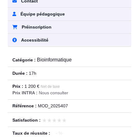
Contact
Équipe pédagogique
Préinscription
Accessibilité
Bioinformatique
Catégorie :
Durée :
17h
Prix :
1 200 €
Net de taxe
Prix INTRA :
Nous consulter
Référence :
MOD_2025407
★★★★★
★★★★★
Satisfaction :
Taux de réussite :
- %