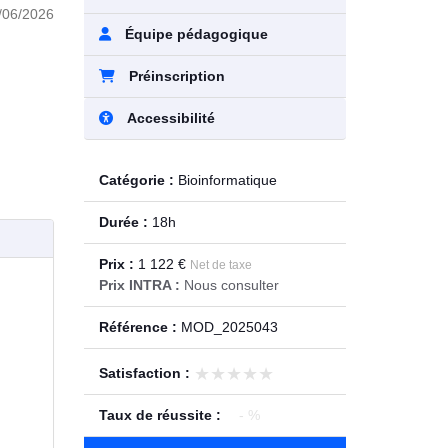
/06/2026
Équipe pédagogique
Préinscription
Accessibilité
Catégorie :
Bioinformatique
Durée :
18h
Prix :
1 122 €
Net de taxe
Prix INTRA :
Nous consulter
Référence :
MOD_2025043
★★★★★
★★★★★
Satisfaction :
Taux de réussite :
- %