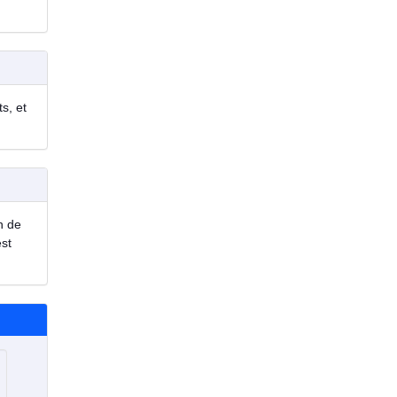
s, et
n de
est