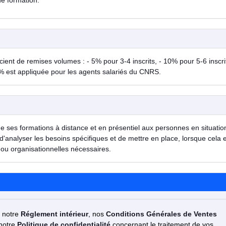
de formation.
ent de remises volumes : - 5% pour 3-4 inscrits, - 10% pour 5-6 inscrit
% est appliquée pour les agents salariés du CNRS.
de ses formations à distance et en présentiel aux personnes en situatio
d'analyser les besoins spécifiques et de mettre en place, lorsque cela 
ou organisationnelles nécessaires.
z notre
Réglement intérieur
, nos
Conditions Générales de Ventes
 notre
Politique de confidentialité
concernant le traitement de vos