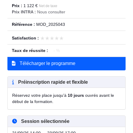
Prix :
1 122 €
Net de taxe
Prix INTRA :
Nous consulter
Référence :
MOD_2025043
★★★★★
★★★★★
Satisfaction :
Taux de réussite :
- %
Télécharger le programme
Préinscription rapide et flexible
Réservez votre place jusqu'à
10 jours
ouvrés avant le
début de la formation.
Session sélectionnée