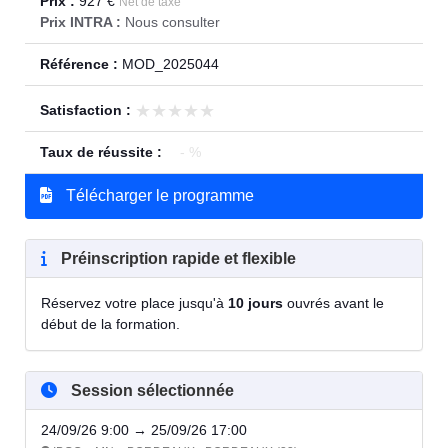
Prix :
927 €
Net de taxe
Prix INTRA :
Nous consulter
Référence :
MOD_2025044
★★★★★
★★★★★
Satisfaction :
Taux de réussite :
- %
Télécharger le programme
Préinscription rapide et flexible
Réservez votre place jusqu'à
10 jours
ouvrés avant le
début de la formation.
Session sélectionnée
24/09/26 9:00 → 25/09/26 17:00